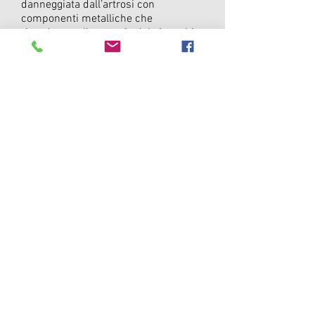
danneggiata dall’artrosi con
componenti metalliche che
riproducono l’anatomia del ginocchio.
Le protesi monocompartimentali
sostituiscono “solo” il compartimento
danneggiato lasciando intatte le
restanti parti dell’articolazione.
DOVE VISITO
OSPEDALE PRIVATO ACCREDITATO CASA
DI CURA FOGLIANI
via L. Lana 1, Modena Tel:
059247411
www.cdcfogliani.it
CENTRO FISIOTERAPICO CITTÀ DI
SASSUOLO
via F. Cavallotti 132, Sassuolo (MO) Tel:
0536980013
www.centrofisioterapicocittadisassuolo.it